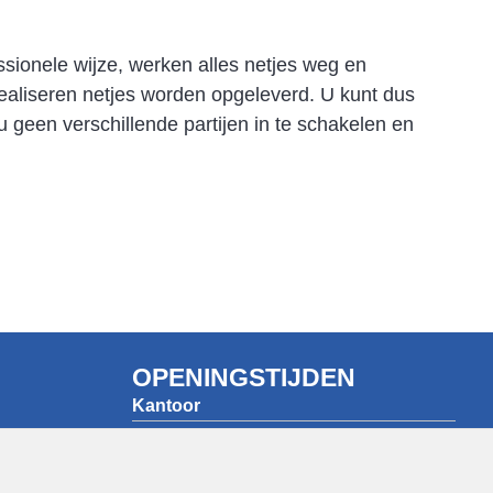
ssionele wijze, werken alles netjes weg en
realiseren netjes worden opgeleverd. U kunt dus
u geen verschillende partijen in te schakelen en
OPENINGSTIJDEN
Kantoor
ma t/m vr
07:30 - 17.30 uur
Showroom/Winkel