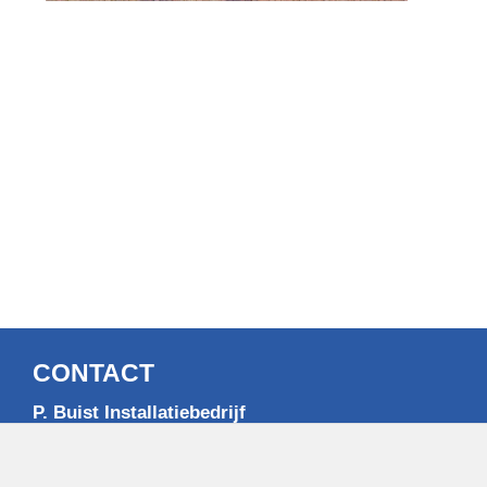
CONTACT
P. Buist Installatiebedrijf
Rondweg 13
9861 GK Grootegast