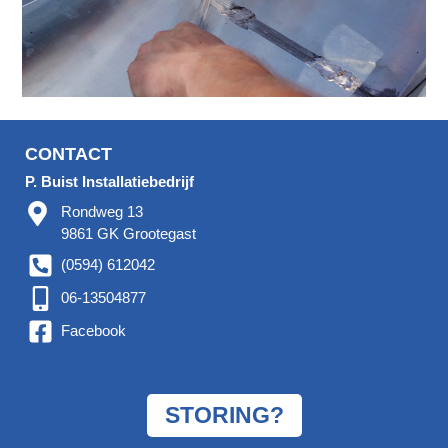
CONTACT
P. Buist Installatiebedrijf
Rondweg 13
9861 GK Grootegast
(0594) 612042
06-13504877
Facebook
STORING?