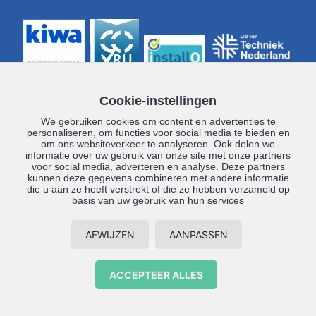
Cookie-instellingen
We gebruiken cookies om content en advertenties te
OPENINGSTIJDEN
personaliseren, om functies voor social media te bieden en
om ons websiteverkeer te analyseren. Ook delen we
Kantoor
informatie over uw gebruik van onze site met onze partners
ma t/m vr
07:30 - 17.30 uur
voor social media, adverteren en analyse. Deze partners
Showroom/Winkel
kunnen deze gegevens combineren met andere informatie
die u aan ze heeft verstrekt of die ze hebben verzameld op
ma
Gesloten
basis van uw gebruik van hun services
di t/m vr
09.00 - 12.00 uur en 13.00 -
17.30 uur
AFWIJZEN
AANPASSEN
za en zo
Gesloten
ACCEPTEER ALLES
© 2026 Installatiebedrijf P. Buist –
Privacyverklaring
–
Disclaimer
–
Sitemap
–
Contact
Realisatie:
SiteOnline